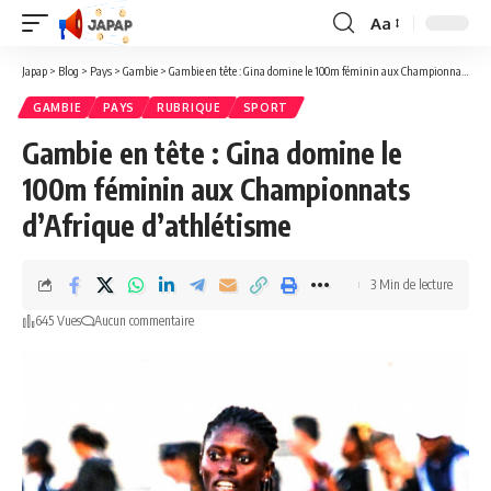
Aa
Redimensionner
la
Japap
>
Blog
>
Pays
>
Gambie
>
Gambie en tête : Gina domine le 100m féminin aux Championnats d’Afrique d’athlétisme
police
GAMBIE
PAYS
RUBRIQUE
SPORT
Gambie en tête : Gina domine le
100m féminin aux Championnats
d’Afrique d’athlétisme
3 Min de lecture
645 Vues
Aucun commentaire