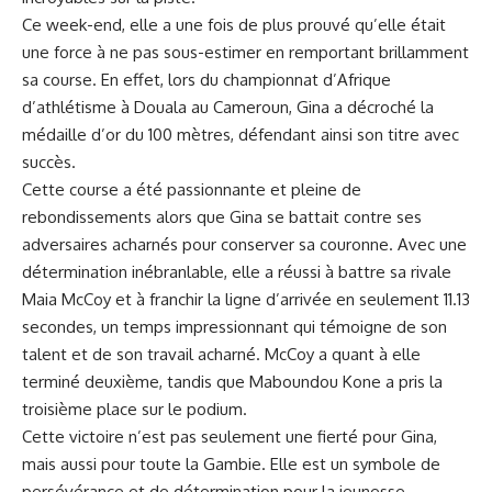
Ce week-end, elle a une fois de‌ plus prouvé qu’elle‍ était
une force à ne pas sous-estimer en remportant brillamment‍
sa course. En effet, lors du championnat d’Afrique
d’athlétisme ​à Douala au
Cameroun
, Gina a décroché la
médaille ‌d’or du 100 mètres, défendant ainsi son‌ titre avec
succès.
Cette course a été passionnante ​et ​pleine de
rebondissements alors que Gina se battait contre ses
adversaires‍ acharnés⁤ pour conserver sa​ couronne. ⁢Avec ​une
détermination inébranlable, elle a ​réussi à battre sa rivale
Maia ‌McCoy et à franchir la ligne d’arrivée en‌ seulement⁣ 11.13
secondes, un temps impressionnant qui témoigne de son
‌talent et de ​son travail acharné. McCoy a quant⁣ à ⁢elle
terminé deuxième, tandis que Maboundou Kone a pris la
troisième place sur le podium.
Cette⁣ victoire n’est pas seulement une fierté pour Gina,
mais aussi pour toute la
Gambie
. Elle‍ est un symbole de
persévérance et ‌de détermination pour la jeunesse