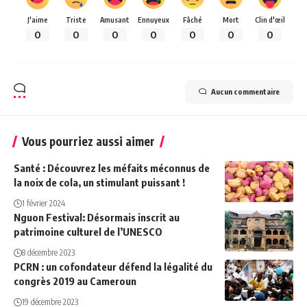
J'aime
Triste
Amusant
Ennuyeux
Fâché
Mort
Clin d'œil
0
0
0
0
0
0
0
Aucun commentaire
Vous pourriez aussi aimer
Santé : Découvrez les méfaits méconnus de
la noix de cola, un stimulant puissant !
1 février 2024
Nguon Festival: Désormais inscrit au
patrimoine culturel de l’UNESCO
8 décembre 2023
PCRN : un cofondateur défend la légalité du
congrès 2019 au Cameroun
19 décembre 2023